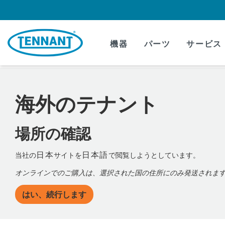
Skip
Skip
to
to
content
navigation
menu
機器
パーツ
サービス
海外のテナント
場所の確認
日本
日本語
当社の
サイトを
で閲覧しようとしています。
オンラインでのご購入は、選択された国の住所にのみ発送されま
はい、続行します