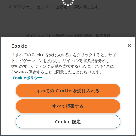
©
2026
テナントカンパニー 無断複写･転載を禁じます。
サイトマップ
|
一般ポリシー
|
利用規約
|
販売条件
Cookie
「すべての Cookie を受け入れる」をクリックすると、サイ
トナビゲーションを強化し、サイトの使用状況を分析し、
弊社のマーケティング活動を支援するために、デバイスに
表示されている弊社商標およびロゴに関するすべての権利はテナント
Cookie を保存することに同意したことになります。
カンパニーあるいはその関連会社、子会社に帰属します。
Cookieポリシー
すべての Cookie を受け入れる
すべて拒否する
Cookie 設定