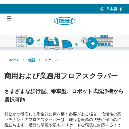
Skip
Skip
to
to
日本語 - JP
content
navigation
menu
Home
機器
スクラバー
商用および業務用フロアスクラバー
さまざまな歩行型、乗車型、ロボット式洗浄機から
選択可能
頻繁かつ徹底して衛生的に床を磨く必要がある場合、信頼性の高
いテナントのフロアスクラバーは、施設を最高の状態に保つのに
役立ちます。過酷な環境や最もデリケートな環境に対応するよう