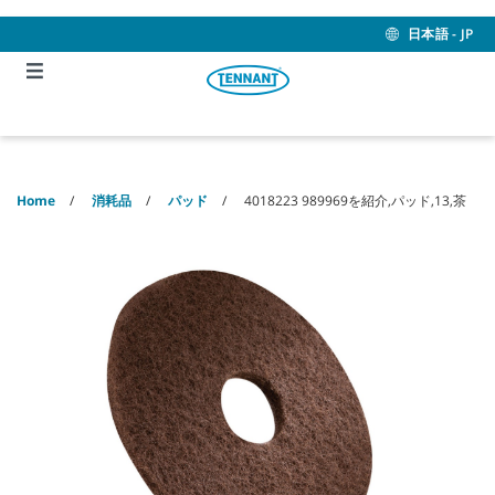
Skip
Skip
to
to
日本語 - JP
content
navigation
menu
Home
消耗品
パッド
4018223 989969を紹介,パッド,13,茶