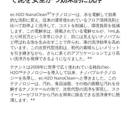
®*
ec-H2O NanoClean
テクノロジーは、水を電解して効果
的な洗剤に変え、従来の通常使われているフロア清掃洗剤と
比べて効率よく洗浄して、コストを削減し、環境負荷を低減
します。この電解水は、搭載されている電解セルが、1mLあ
たり何百万という非常に小さく、目には見えないナノバブル
と呼ばれる泡を生み出すことで作られ、液の洗浄効率を高め
ています。この次世代型洗剤は、初代の素晴らしいメリット
を引き継ぎながら、さらに多くのアプリケーションでより高
い洗浄力を発揮できるようになりました。**
テナントは2008年に世界で広く使われている独自のec-
H2O™テクノロジーを導入して以来、ナノバブルテクノロ
ジーを先導し、ec-H2O NanoCleanへと導きました。この
テクノロジーは、汚れ、食品油脂、その他の困難な汚れを分
解するナノスケールの泡で、次世代型の洗浄を実現し、スク
イージーがフロアから汚れを簡単に除去できる洗浄液中に懸
濁します。**