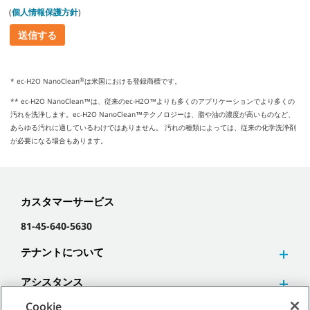
(
個人情報保護方針
)
®
* ec-H2O NanoClean
は米国における登録商標です。
** ec-H2O NanoClean™は、従来のec-H2O™よりも多くのアプリケーションでより多くの
汚れを洗浄します。ec-H2O NanoClean™テクノロジーは、脂や油の濃度が高いものなど、
あらゆる汚れに適しているわけではありません。 汚れの種類によっては、従来の化学洗浄剤
が必要になる場合もあります。
カスタマーサービス
81-45-640-5630
テナントについて
アシスタンス
Cookie