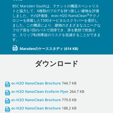
BSC Marsden Southは、テナントの機器スペシャリス
トと協力して、6種類のフロアを持つ新しい建物を評価
®
しました。その評価後、ecec-H2O NanoClean
テクノ
ロジーを搭載したT300オービタルスクラバーを選択し
ました。この機器により、建物のさまざまなユニークな
フロア面を1回のパスで清掃でき、床を数秒で乾燥さ
せ、スリップ転倒事故のリスクを低減することができま
す。
Marsdenのケーススタディ
(614 KB)
ダウンロード
ec-H2O NanoClean Brochure
744.7 KB
ec-H2O NanoClean Ecoform Flyer
264.7 KB
ec-H2O NanoClean Brochure
779.0 KB
ec-H2O NanoClean Brochure
188.2 KB