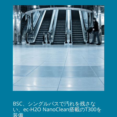
BSC、シングルパスで汚れを残さな
い、ec-H2O NanoClean搭載のT300を
装備