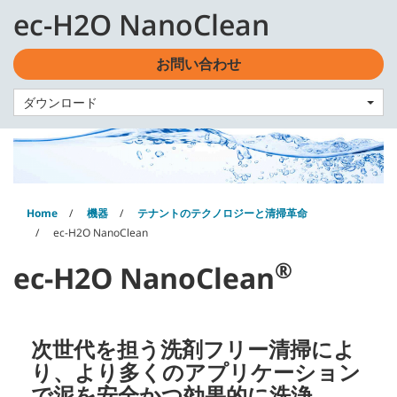
Skip
Skip
ec-H2O NanoClean
to
to
日本語 - JP
content
navigation
menu
お問い合わせ
ダウンロード
Home
機器
テナントのテクノロジーと清掃革命
ec-H2O NanoClean
®
ec-H2O NanoClean
次世代を担う洗剤フリー清掃によ
り、より多くのアプリケーション
で泥を安全かつ効果的に洗浄