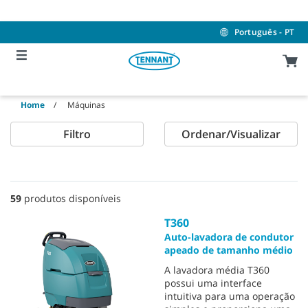
Skip
Skip
to
to
content
navigation
Português - PT
menu
Home
Máquinas
Filtro
Ordenar/Visualizar
59
produtos disponíveis
T360
Auto-lavadora de condutor
apeado de tamanho médio
A lavadora média T360
possui uma interface
intuitiva para uma operação