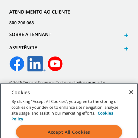
ATENDIMENTO AO CLIENTE
800 206 068
SOBRE A TENNANT
ASSISTÊNCIA
©
2026
Tennant Company. Todos os direitos reservados.
Cookies
By clicking “Accept All Cookies”, you agree to the storing of
cookies on your device to enhance site navigation, analyze
Mapa do site
|
Políticas gerais
|
Termos de utilização
|
Termos
site usage, and assist in our marketing efforts.
Cookies
de venda
Policy
Accept All Cookies