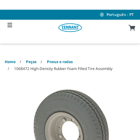
Skip
Skip
to
to
content
navigation
Português - PT
menu
Home
Peças
Pneus e rodas
1068472 High-Density Rubber Foam Filled Tire Assembly