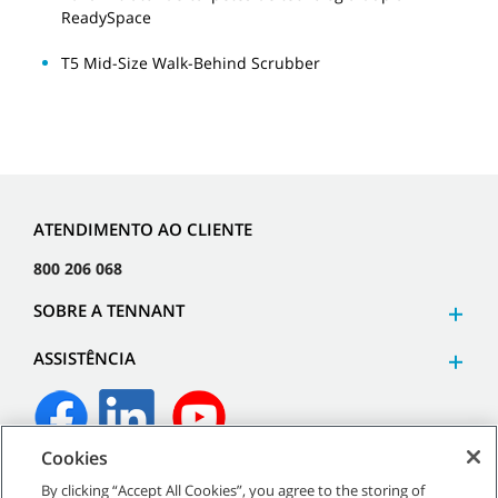
ReadySpace
T5 Mid-Size Walk-Behind Scrubber
ATENDIMENTO AO CLIENTE
800 206 068
SOBRE A TENNANT
ASSISTÊNCIA
Cookies
©
2026
Tennant Company. Todos os direitos reservados.
By clicking “Accept All Cookies”, you agree to the storing of