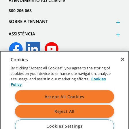
ATENDIMENTO AO CLIENTE
800 206 068
SOBRE A TENNANT
ASSISTÊNCIA
Cookies
©
2026
Tennant Company. Todos os direitos reservados.
By clicking “Accept All Cookies”, you agree to the storing of
cookies on your device to enhance site navigation, analyze
site usage, and assist in our marketing efforts.
Cookies
Policy
Mapa do site
|
Políticas gerais
|
Termos de utilização
|
Termos
Accept All Cookies
de venda
Reject All
Todas as marcas comerciais e logótipos da Tennant indicados são
propriedade da Tennant Company e/ou das suas empresas
afiliadas ou subsidiárias.
Cookies Settings