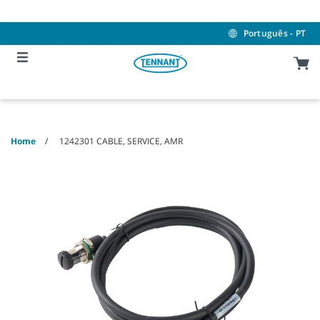
Skip
Skip
to
to
content
navigation
Português - PT
menu
Home
1242301 CABLE, SERVICE, AMR