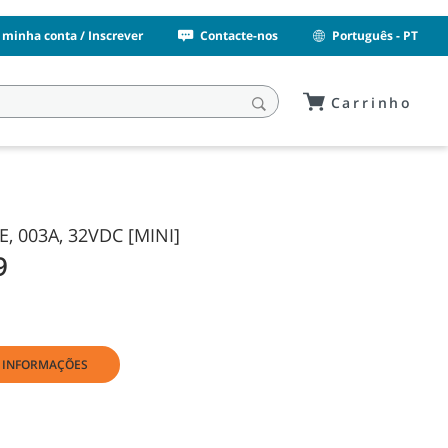
 minha conta / Inscrever
Contacte-nos
Português - PT
Carrinho
E, 003A, 32VDC [MINI]
9
E INFORMAÇÕES