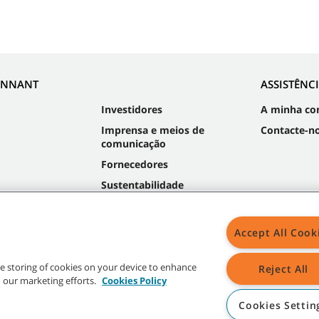
ENNANT
ASSISTÊNC
Investidores
A minha co
Imprensa e meios de
Contacte-n
comunicação
Fornecedores
Sustentabilidade
Accept All Cook
M
the storing of cookies on your device to enhance
Reject All
in our marketing efforts.
Cookies Policy
Cookies Settin