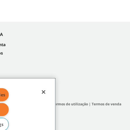
IA
nta
os
ies
apa do site
|
Políticas gerais
|
Termos de utilização
|
Termos de venda
gs