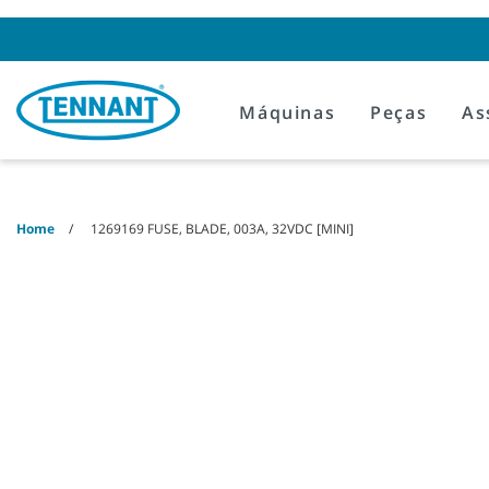
Skip
Skip
to
to
content
navigation
menu
Máquinas
Peças
As
Home
1269169 FUSE, BLADE, 003A, 32VDC [MINI]