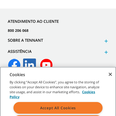
ATENDIMENTO AO CLIENTE
800 206 068
SOBRE A TENNANT
ASSISTÊNCIA
Cookies
©
2026
Tennant Company. Todos os direitos reservados.
By clicking “Accept All Cookies”, you agree to the storing of
cookies on your device to enhance site navigation, analyze
site usage, and assist in our marketing efforts.
Cookies
Policy
Mapa do site
|
Políticas gerais
|
Termos de utilização
|
Termos
Accept All Cookies
de venda