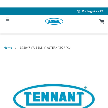
Skip
Skip
to
to
content
navigation
Português - PT
menu
Home
375047 VR, BELT, V, ALTERNATOR [KU]