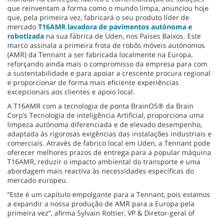
que reinventam a forma como o mundo limpa, anunciou hoje
que, pela primeira vez, fabricará o seu produto líder de
mercado
T16AMR lavadora de pavimentos autónoma e
robotizada
na sua fábrica de Uden, nos Países Baixos. Este
marco assinala a primeira frota de robôs móveis autónomos
(AMR) da Tennant a ser fabricada localmente na Europa,
reforçando ainda mais o compromisso da empresa para com
a sustentabilidade e para apoiar a crescente procura regional
e proporcionar de forma mais eficiente experiências
excepcionais aos clientes e apoio local.
A T16AMR com a tecnologia de ponta BrainOS® da Brain
Corp’s Tecnologia de inteligência Artificial, proporciona uma
limpeza autónoma diferenciada e de elevado desempenho,
adaptada às rigorosas exigências das instalações industriais e
comerciais. Através de fabrico local em Uden, a Tennant pode
oferecer melhores prazos de entrega para a popular máquina
T16AMR, reduzir o impacto ambiental do transporte e uma
abordagem mais reactiva às necessidades específicas do
mercado europeu.
“Este é um capítulo empolgante para a Tennant, pois estamos
a expandir a nossa produção de AMR para a Europa pela
primeira vez”, afirma Sylvain Rottier, VP & Diretor-geral of