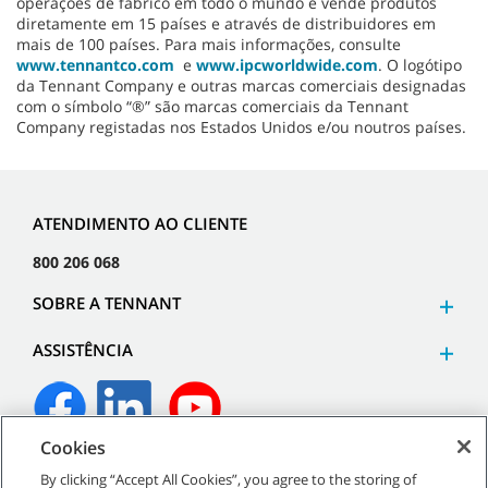
operações de fabrico em todo o mundo e vende produtos
diretamente em 15 países e através de distribuidores em
mais de 100 países. Para mais informações, consulte
www.tennantco.com
e
www.ipcworldwide.com
. O logótipo
da Tennant Company e outras marcas comerciais designadas
com o símbolo “®” são marcas comerciais da Tennant
Company registadas nos Estados Unidos e/ou noutros países.
ATENDIMENTO AO CLIENTE
800 206 068
SOBRE A TENNANT
ASSISTÊNCIA
Cookies
©
2026
Tennant Company. Todos os direitos reservados.
By clicking “Accept All Cookies”, you agree to the storing of