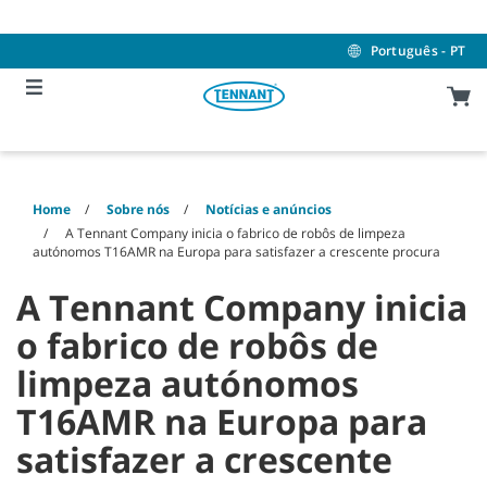
Skip
Skip
to
to
content
navigation
Português - PT
menu
Home
Sobre nós
Notícias e anúncios
A Tennant Company inicia o fabrico de robôs de limpeza
autónomos T16AMR na Europa para satisfazer a crescente procura
A Tennant Company inicia
o fabrico de robôs de
limpeza autónomos
T16AMR na Europa para
satisfazer a crescente