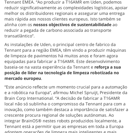
Tennant EMEA. “Ao produzir a T16AMR em Uden, podemos
reduzir significativamente as complexidades logísticas, apoiar
melhor os distribuidores regionais e assegurar uma entrega
mais rápida aos nossos clientes europeus. Isto também se
alinha com os
nossos objectivos de sustentabilidade
ao
reduzir a pegada de carbono associada ao transporte
transatlântico”.
As instalações de Uden, o principal centro de fabrico da
Tennant para a região EMEA, têm vindo a produzir máquinas
de limpeza de pavimentos há muitos anos e foram agora
equipadas para fabricar a T16AMR. Este desenvolvimento
baseia-se na vasta experiência da Tennant e
reforça a sua
posição de líder na tecnologia de limpeza robotizada no
mercado europeu
.
“Este anúncio reflecte um momento crucial para a automação
e a robótica na Europa”, afirmou Michel Spruijt, Presidente da
Brain Corp International. “A decisão de fabricar a T16AMR
local não só sublinha o compromisso da Tennant para com a
inovação, como também destaca a importância de satisfazer a
crescente procura regional de soluções autónomas. Ao
integrar BrainOS® nestes robots produzidos localmente, a
Tennant está a permitir que as empresas em toda a Europa
adoptem operações de limpeza mais inteligentes e mais