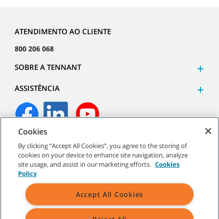
ATENDIMENTO AO CLIENTE
800 206 068
SOBRE A TENNANT
ASSISTÊNCIA
Cookies
©
2026
Tennant Company. Todos os direitos reservados.
By clicking “Accept All Cookies”, you agree to the storing of
cookies on your device to enhance site navigation, analyze
site usage, and assist in our marketing efforts.
Cookies
Policy
Mapa do site
|
Políticas gerais
|
Termos de utilização
|
Termos
Accept All Cookies
de venda