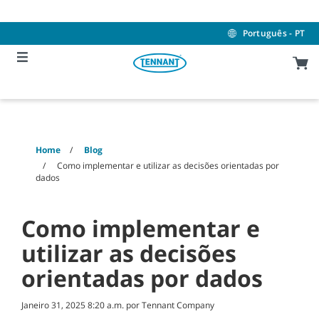
Skip
Skip
to
to
content
navigation
Português - PT
menu
Home
Blog
Como implementar e utilizar as decisões orientadas por
dados
Como implementar e
utilizar as decisões
orientadas por dados
Janeiro 31, 2025 8:20 a.m. por Tennant Company