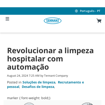
Skip
Skip
to
to
content
navigation
Português - PT
menu
Revolucionar a limpeza
hospitalar com
automação
August 24, 2024 7:25 AM by Tennant Company
Posted in
Soluções de limpeza
,
Recrutamento e
pessoal
,
Desafios de limpeza
,
marker { font-weight: bold;}