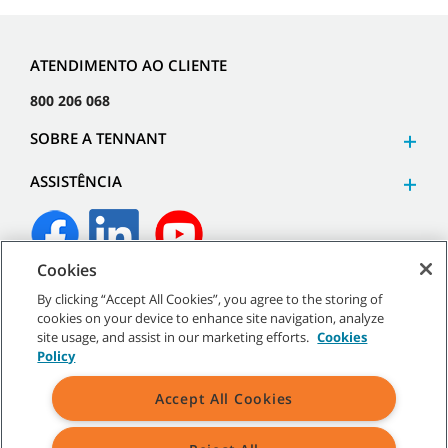
ATENDIMENTO AO CLIENTE
800 206 068
SOBRE A TENNANT
ASSISTÊNCIA
Cookies
©
2026
Tennant Company. Todos os direitos reservados.
By clicking “Accept All Cookies”, you agree to the storing of
cookies on your device to enhance site navigation, analyze
site usage, and assist in our marketing efforts.
Cookies
Policy
Mapa do site
|
Políticas gerais
|
Termos de utilização
|
Termos
Accept All Cookies
de venda