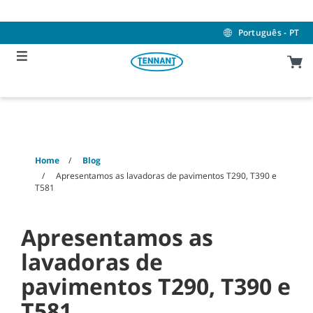
Skip
Skip
to
to
content
navigation
Português - PT
menu
Home
Blog
Apresentamos as lavadoras de pavimentos T290, T390 e
T581
Apresentamos as
lavadoras de
pavimentos T290, T390 e
T581