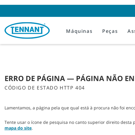
Skip
Skip
to
to
content
navigation
menu
Máquinas
Peças
As
ERRO DE PÁGINA — PÁGINA NÃO 
CÓDIGO DE ESTADO HTTP 404
Lamentamos, a página pela que qual está à procura não foi enc
Tente usar o ícone de pesquisa no canto superior direito desta 
mapa do site
.