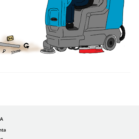
IA
nta
os