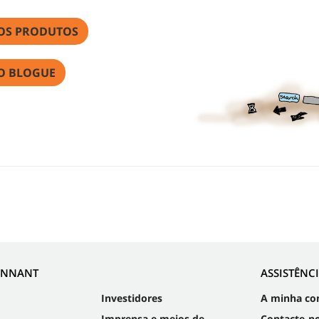
OS PRODUTOS
O BLOGUE
ENNANT
ASSISTÊNC
Investidores
A minha co
Imprensa e meios de
Contacte-n