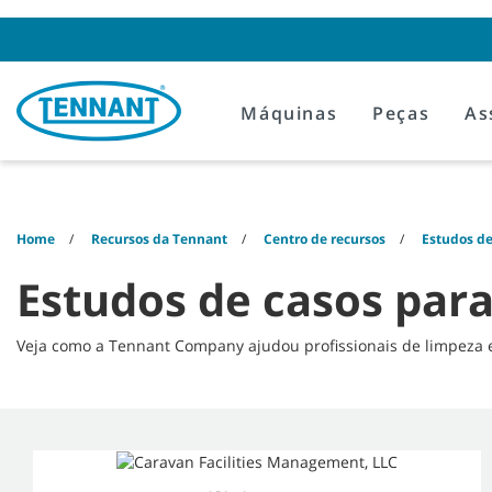
Skip
Skip
to
to
content
navigation
menu
Máquinas
Peças
As
Home
Recursos da Tennant
Centro de recursos
Estudos de
Estudos de casos para
Veja como a Tennant Company ajudou profissionais de limpeza e