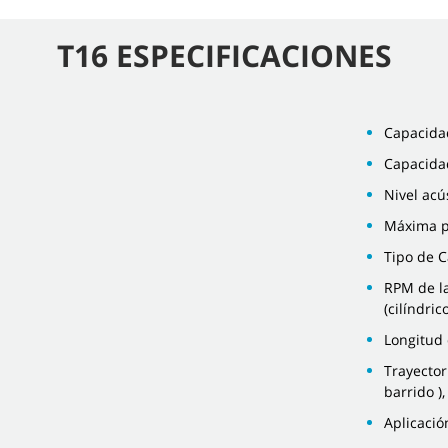
T16 ESPECIFICACIONES
Capacidad
Capacidad
Nivel acú
Máxima p
Tipo de C
RPM de la
(cilíndric
Longitud
Trayector
barrido )
Aplicación