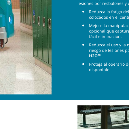
lesiones por resbalones y 
Reduzca la fatiga d
colocados en el centr
Mejore la manipulac
opcional que captura
fácil eliminación.
Reduzca el uso y la
riesgo de lesiones p
H2O™
.
Proteja al operario d
disponible.