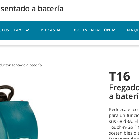
 sentado a batería
Inicio de sesión en M
CIOS CLAVE
PIEZAS
DOCUMENTACIÓN
MÁQU
rvicio
Recursos
ductor sentado a batería
T16
Fregado
a bater
Reduzca el cos
para un funci
sus 68 dBA. El
™
Touch-n-Go
G
sostenibles d
fregadora de 