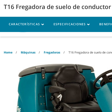
Skip
Skip
T16 Fregadora de suelo de conductor
to
to
content
navigation
menu
CARACTERÍSTICAS
ESPECIFICACIONES
BENEFI
Máquinas
Piezas
Se
Home
Máquinas
Fregadoras
T16 Fregadora de suelo de con