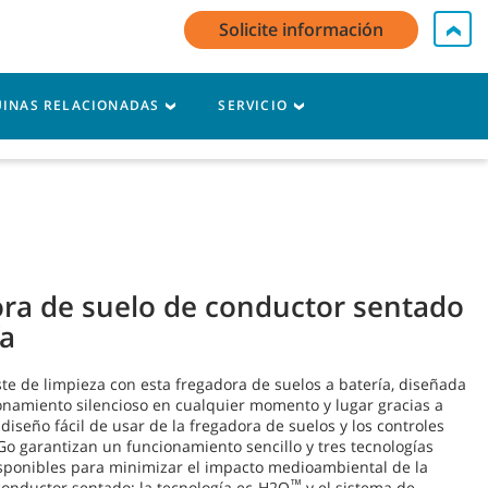
Solicite información
i cuenta / Registro
Contacte con nosotros
Español - ES
INAS RELACIONADAS
SERVICIO
Carro
ra de suelo de conductor sentado
ía
te de limpieza con esta fregadora de suelos a batería, diseñada
onamiento silencioso en cualquier momento y lugar gracias a
 diseño fácil de usar de la fregadora de suelos y los controles
o garantizan un funcionamiento sencillo y tres tecnologías
isponibles para minimizar el impacto medioambiental de la
™
conductor sentado: la tecnología ec-H2O
y el sistema de