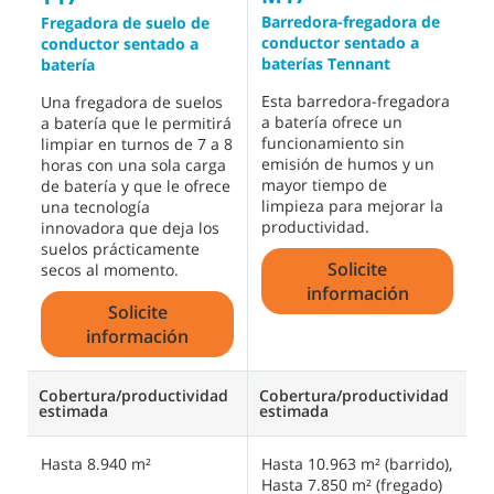
Barredora-fregadora de
B
Fregadora de suelo de
conductor sentado a
c
conductor sentado a
baterías Tennant
batería
E
Esta barredora-fregadora
d
Una fregadora de suelos
a batería ofrece un
c
a batería que le permitirá
funcionamiento sin
e
limpiar en turnos de 7 a 8
emisión de humos y un
s
horas con una sola carga
mayor tiempo de
f
de batería y que le ofrece
limpieza para mejorar la
l
una tecnología
productividad.
y
innovadora que deja los
i
suelos prácticamente
Solicite
e
secos al momento.
información
Solicite
información
Cobertura/productividad
Cobertura/productividad
C
estimada
estimada
e
Hasta 8.940 m²
Hasta 10.963 m² (barrido),
H
Hasta 7.850 m² (fregado)
H