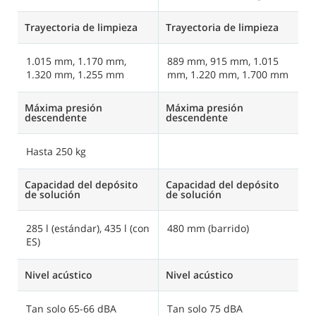
Trayectoria de limpieza
Trayectoria de limpieza
Tr
1.015 mm, 1.170 mm,
889 mm, 915 mm, 1.015
1
1.320 mm, 1.255 mm
mm, 1.220 mm, 1.700 mm
1
Máxima presión
Máxima presión
M
descendente
descendente
d
Hasta 250 kg
Capacidad del depósito
Capacidad del depósito
C
de solución
de solución
d
285 l (estándar), 435 l (con
480 mm (barrido)
4
ES)
m
Nivel acústico
Nivel acústico
Ni
Tan solo 65-66 dBA
Tan solo 75 dBA
T