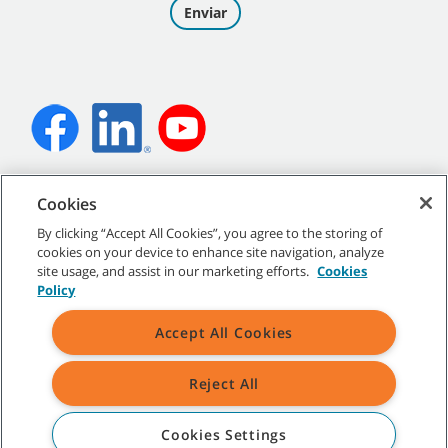
©
2026
Tennant Company. Todos los derechos reservados.
Cookies
By clicking “Accept All Cookies”, you agree to the storing of
cookies on your device to enhance site navigation, analyze
site usage, and assist in our marketing efforts.
Cookies
Mapa del sitio
|
Políticas generales
|
Condiciones de uso
|
Policy
Condiciones de venta
Accept All Cookies
Todas las marcas y logotipos Tennant indicados son propiedad de
Tennant Company y/o de sus empresas afiliadas o controladas.
Reject All
Cookies Settings