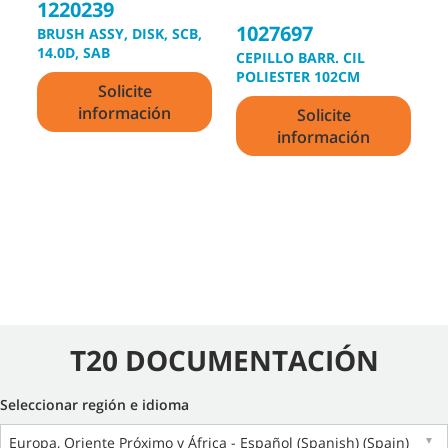
1220239
1027697
1
BRUSH ASSY, DISK, SCB,
14.0D, SAB
CEPILLO BARR. CIL
C
POLIESTER 102CM
P
Solicite
3
información
Solicite
información
T20 DOCUMENTACIÓN
Seleccionar región e idioma
Europa, Oriente Próximo y África - Español (Spanish) (Spain)
▼