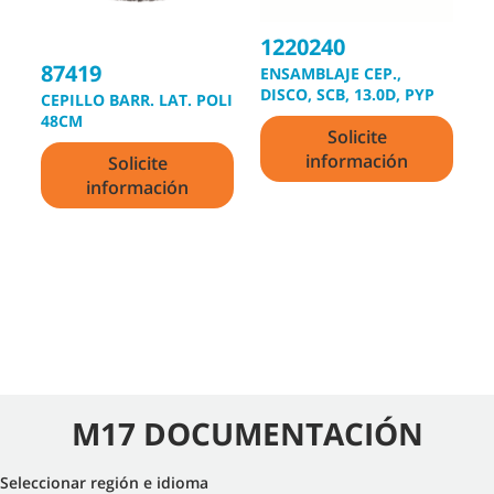
1220240
87419
ENSAMBLAJE CEP.,
1
DISCO, SCB, 13.0D, PYP
CEPILLO BARR. LAT. POLI
B
48CM
Solicite
W
información
Solicite
información
M17 DOCUMENTACIÓN
Seleccionar región e idioma