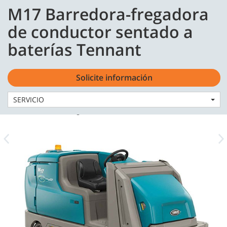
Skip
Skip
M17 Barredora-fregadora
to
to
content
navigation
Español - ES
de conductor sentado a
menu
baterías Tennant
Solicite información
SERVICIO
Home
Máquinas
Barredoras-fregadoras
M17 Barredora-fregadora de conductor sentado a baterías Tennant