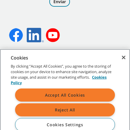
©
2026
Tennant Company. Todos los derechos reservados.
Cookies
By clicking “Accept All Cookies”, you agree to the storing of
cookies on your device to enhance site navigation, analyze
site usage, and assist in our marketing efforts.
Cookies
Mapa del sitio
|
Políticas generales
|
Condiciones de uso
|
Policy
Condiciones de venta
Accept All Cookies
Todas las marcas y logotipos Tennant indicados son propiedad de
Tennant Company y/o de sus empresas afiliadas o controladas.
Reject All
Cookies Settings