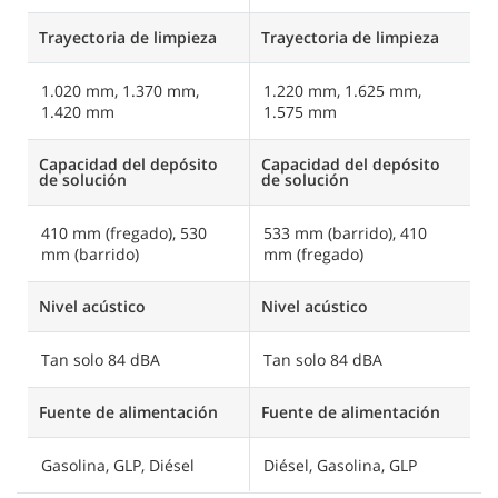
Trayectoria de limpieza
Trayectoria de limpieza
Tr
1.020 mm, 1.370 mm,
1.220 mm, 1.625 mm,
1
1.420 mm
1.575 mm
1
Capacidad del depósito
Capacidad del depósito
C
de solución
de solución
d
410 mm (fregado), 530
533 mm (barrido), 410
2
mm (barrido)
mm (fregado)
(
Nivel acústico
Nivel acústico
Ni
Tan solo 84 dBA
Tan solo 84 dBA
T
Fuente de alimentación
Fuente de alimentación
F
Gasolina, GLP, Diésel
Diésel, Gasolina, GLP
B