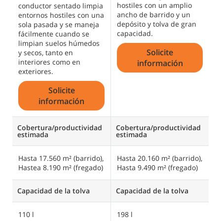
hostiles con un amplio
a
conductor sentado limpia
ancho de barrido y un
l
entornos hostiles con una
depósito y tolva de gran
h
sola pasada y se maneja
capacidad.
d
fácilmente cuando se
u
limpian suelos húmedos
Solicite
i
y secos, tanto en
s
interiores como en
información
s
exteriores.
Solicite
información
Cobertura/productividad
Cobertura/productividad
C
estimada
estimada
e
Hasta 17.560 m² (barrido),
Hasta 20.160 m² (barrido),
H
Hastea 8.190 m² (fregado)
Hasta 9.490 m² (fregado)
Capacidad de la tolva
Capacidad de la tolva
Ca
110 l
198 l