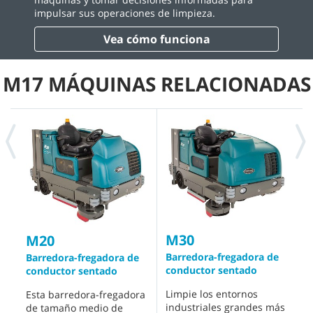
impulsar sus operaciones de limpieza.
Vea cómo funciona
M17 MÁQUINAS RELACIONADAS
M30
T
M20
Barredora-fregadora de
F
Barredora-fregadora de
conductor sentado
c
conductor sentado
b
Limpie los entornos
Esta barredora-fregadora
industriales grandes más
U
de tamaño medio de