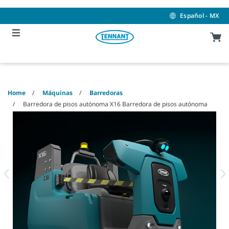
Skip
Skip
to
to
Español - MX
content
navigation
menu
Home
Máquinas
Barredoras
Barredora de pisos autónoma X16 Barredora de pisos autónoma