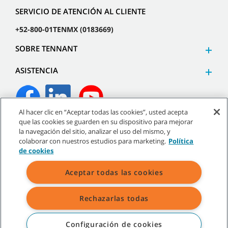
SERVICIO DE ATENCIÓN AL CLIENTE
+52-800-01TENMX (0183669)
SOBRE TENNANT
ASISTENCIA
Al hacer clic en “Aceptar todas las cookies”, usted acepta
que las cookies se guarden en su dispositivo para mejorar
©
2026
Tennant Company. Todos los derechos reservados.
la navegación del sitio, analizar el uso del mismo, y
colaborar con nuestros estudios para marketing.
Política
de cookies
Aceptar todas las cookies
Mapa del sitio
|
Políticas generales
|
Términos de uso
|
Términos de venta
Rechazarlas todas
Todas las marcas registradas y logos de Tennant son propiedad de
Tennant Company y/o sus compañías afiliadas o subsidiarias.
Configuración de cookies