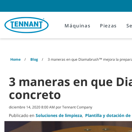
Skip
Skip
to
to
content
navigation
menu
Máquinas
Piezas
Se
Home
Blog
3 maneras en que Diamabrush™ mejora la prepara
3 maneras en que Di
concreto
diciembre 14, 2020 8:00 AM por Tennant Company
Publicado en
Soluciones de limpieza
,
Plantilla y dotación de