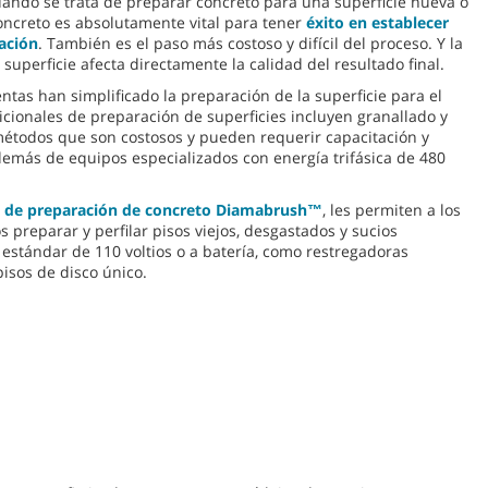
uando se trata de preparar concreto para una superficie nueva o
oncreto es absolutamente vital para tener
éxito en establecer
ración
. También es el paso más costoso y difícil del proceso. Y la
 superficie afecta directamente la calidad del resultado final.
tas han simplificado la preparación de la superficie para el
icionales de preparación de superficies incluyen granallado y
étodos que son costosos y pueden requerir capacitación y
además de equipos especializados con energía trifásica de 480
s de preparación de concreto Diamabrush™
, les permiten a los
s preparar y perfilar pisos viejos, desgastados y sucios
 estándar de 110 voltios o a batería, como restregadoras
isos de disco único.