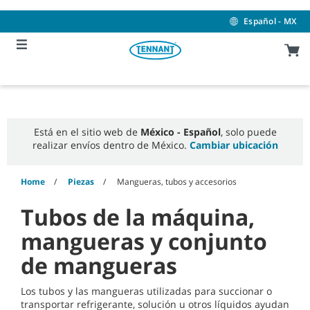
Skip
Skip
to
to
Español - MX
content
navigation
menu
Está en el sitio web de
México - Español
, solo puede
realizar envíos dentro de México.
Cambiar ubicación
Home
Piezas
Mangueras, tubos y accesorios
Tubos de la máquina,
mangueras y conjunto
de mangueras
Los tubos y las mangueras utilizadas para succionar o
transportar refrigerante, solución u otros líquidos ayudan