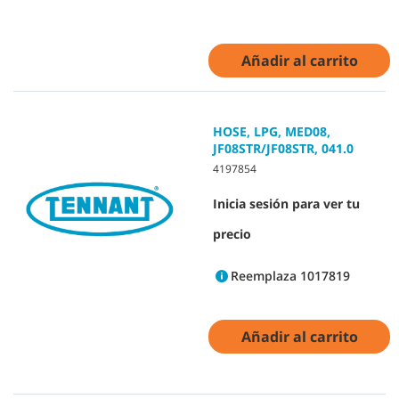
Añadir al carrito
HOSE, LPG, MED08,
JF08STR/JF08STR, 041.0
4197854
Inicia sesión para ver tu
precio
Reemplaza 1017819
Añadir al carrito