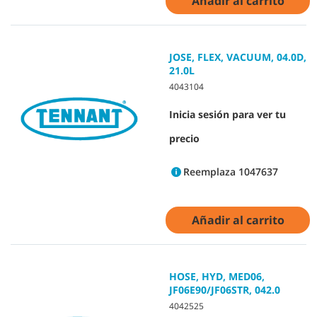
Añadir al carrito
JOSE, FLEX, VACUUM, 04.0D,
21.0L
4043104
Inicia sesión para ver tu
precio
Reemplaza 1047637
Añadir al carrito
HOSE, HYD, MED06,
JF06E90/JF06STR, 042.0
4042525