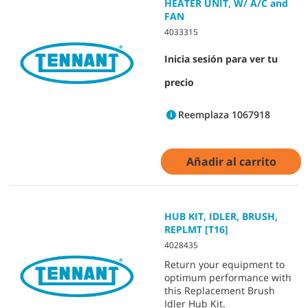
HEATER UNIT, W/ A/C and
FAN
4033315
Inicia sesión para ver tu
precio
Reemplaza 1067918
Añadir al carrito
HUB KIT, IDLER, BRUSH,
REPLMT [T16]
4028435
Return your equipment to
optimum performance with
this Replacement Brush
Idler Hub Kit.