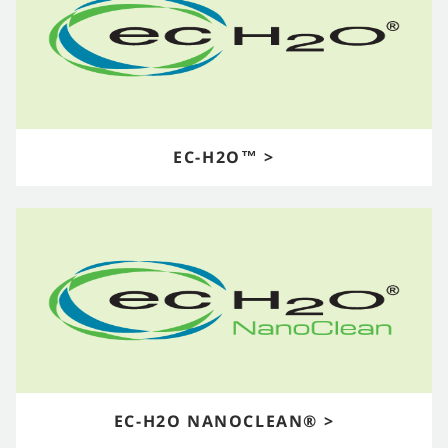
EC-H2O™ >
EC-H2O NANOCLEAN® >