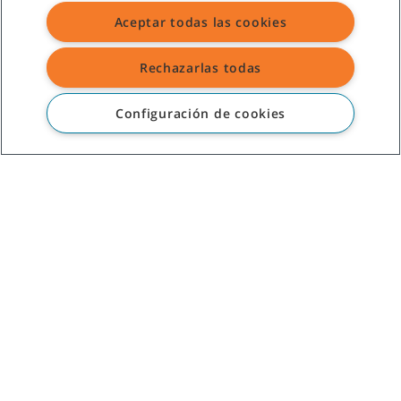
Aceptar todas las cookies
Rechazarlas todas
SERVICIO DE ATENCIÓN AL CLIENTE
+52-800-01TENMX (0183669)
Configuración de cookies
SOBRE TENNANT
ASISTENCIA
©
2026
Tennant Company. Todos los derechos reservados.
Mapa del sitio
|
Políticas generales
|
Términos de uso
|
Términos de venta