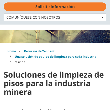
Skip
Skip
Solicite información
to
to
Español - MX
content
navigation
menu
COMUNÍQUESE CON NOSOTROS
Home
Recursos de Tennant
Una solución de equipo de limpieza para cada industria
Minería
Soluciones de limpieza de
pisos para la industria
minera