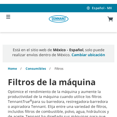
Skip
Skip
to
to
Español - MX
content
navigation
menu
Está en el sitio web de
México - Español
, solo puede
realizar envíos dentro de México.
Cambiar ubicación
Home
Consumibles
Filtros
Filtros de la máquina
Optimice el rendimiento de la máquina y aumente la
productividad de la máquina cuando utilice los filtros
®
Tennant
True
para su barredora, restregadora-barredora
o aspiradora Tennant. Elija entre una variedad de filtros,
incluidos filtros de combustible, polvo, agua, hidráulicos y
de aceite, Tennant ha diseñado sus máquinas para que