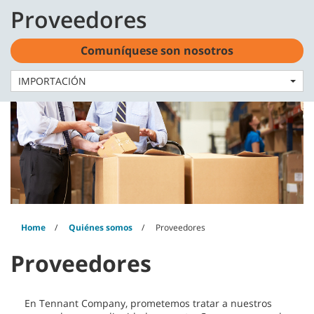
Skip
Skip
Proveedores
to
to
Español - MX
content
navigation
menu
Comuníquese son nosotros
IMPORTACIÓN
Home
Quiénes somos
Proveedores
Proveedores
En Tennant Company, prometemos tratar a nuestros