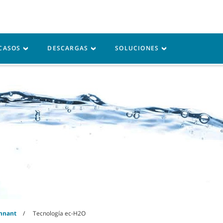
Iniciar sesió
rvicio
Recursos
 CASOS
DESCARGAS
SOLUCIONES
ennant
Tecnología ec-H2O