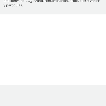
emisiones de CO
, ozono, contaminación, ácido, eutrofización
2
y partículas.