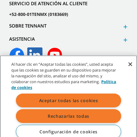
SERVICIO DE ATENCIÓN AL CLIENTE
+52-800-01TENMX (0183669)
SOBRE TENNANT
ASISTENCIA
Al hacer clic en “Aceptar todas las cookies”, usted acepta
que las cookies se guarden en su dispositivo para mejorar
©
2026
Tennant Company. Todos los derechos reservados.
la navegación del sitio, analizar el uso del mismo, y
colaborar con nuestros estudios para marketing.
Política
de cookies
Aceptar todas las cookies
Mapa del sitio
|
Políticas generales
|
Términos de uso
|
Términos de venta
Rechazarlas todas
Todas las marcas registradas y logos de Tennant son propiedad de
Tennant Company y/o sus compañías afiliadas o subsidiarias.
Configuración de cookies