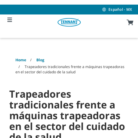
Skip
Skip
to
to
Español - MX
content
navigation
menu
Home
Blog
Trapeadores tradicionales frente a máquinas trapeadoras
en el sector del cuidado de la salud
Trapeadores
tradicionales frente a
máquinas trapeadoras
en el sector del cuidado
de la salud