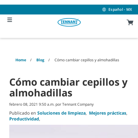
Skip
Skip
to
to
Español - MX
content
navigation
menu
Home
Blog
Cómo cambiar cepillos y almohadillas
Cómo cambiar cepillos y
almohadillas
febrero 08, 2021 9:50 a.m. por Tennant Company
Publicado en
Soluciones de limpieza
,
Mejores prácticas
,
Productividad
,