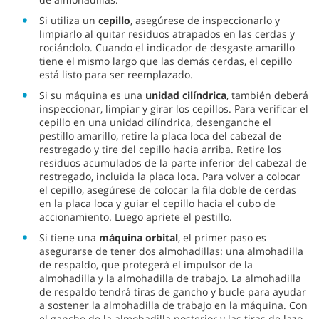
Si utiliza un
cepillo
, asegúrese de inspeccionarlo y
limpiarlo al quitar residuos atrapados en las cerdas y
rociándolo. Cuando el indicador de desgaste amarillo
tiene el mismo largo que las demás cerdas, el cepillo
está listo para ser reemplazado.
Si su máquina es una
unidad cilíndrica
, también deberá
inspeccionar, limpiar y girar los cepillos. Para verificar el
cepillo en una unidad cilíndrica, desenganche el
pestillo amarillo, retire la placa loca del cabezal de
restregado y tire del cepillo hacia arriba. Retire los
residuos acumulados de la parte inferior del cabezal de
restregado, incluida la placa loca. Para volver a colocar
el cepillo, asegúrese de colocar la fila doble de cerdas
en la placa loca y guiar el cepillo hacia el cubo de
accionamiento. Luego apriete el pestillo.
Si tiene una
máquina orbital
, el primer paso es
asegurarse de tener dos almohadillas: una almohadilla
de respaldo, que protegerá el impulsor de la
almohadilla y la almohadilla de trabajo. La almohadilla
de respaldo tendrá tiras de gancho y bucle para ayudar
a sostener la almohadilla de trabajo en la máquina. Con
el gancho de la almohadilla posterior y las tiras de lazo