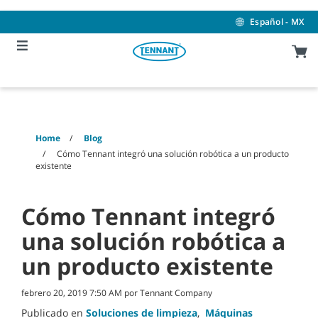
Skip
Skip
to
to
Español - MX
content
navigation
menu
Home
Blog
Cómo Tennant integró una solución robótica a un producto
existente
Cómo Tennant integró
una solución robótica a
un producto existente
febrero 20, 2019 7:50 AM por Tennant Company
Publicado en
Soluciones de limpieza
,
Máquinas