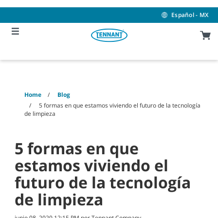
Skip
Skip
to
to
Español - MX
content
navigation
menu
Home
Blog
5 formas en que estamos viviendo el futuro de la tecnología
de limpieza
5 formas en que
estamos viviendo el
futuro de la tecnología
de limpieza
junio 08, 2020 12:15 PM por Tennant Company