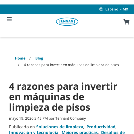
Skip
Skip
to
to
Español - MX
content
navigation
menu
Home
Blog
4 razones para invertir en máquinas de limpieza de pisos
4 razones para invertir
en máquinas de
limpieza de pisos
mayo 19, 2020 3:45 PM por Tennant Company
Publicado en
Soluciones de limpieza
,
Productividad
,
Innovación y tecnología
,
Mejores prácticas
,
Desafíos de