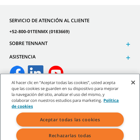
SERVICIO DE ATENCIÓN AL CLIENTE
+52-800-01TENMX (0183669)
SOBRE TENNANT
ASISTENCIA
Al hacer clic en “Aceptar todas las cookies”, usted acepta
que las cookies se guarden en su dispositivo para mejorar
©
2026
Tennant Company. Todos los derechos reservados.
la navegación del sitio, analizar el uso del mismo, y
colaborar con nuestros estudios para marketing.
Política
de cookies
Aceptar todas las cookies
Mapa del sitio
|
Políticas generales
|
Términos de uso
|
Términos de venta
Rechazarlas todas