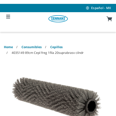
Skip
Skip
to
to
Español - MX
content
navigation
menu
Home
Consumibles
Cepillos
4035149 89cm Cepl freg 1fila 20suprabrasv cilndr