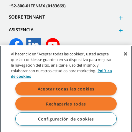
+52-800-01TENMX (0183669)
SOBRE TENNANT
ASISTENCIA
Al hacer clic en “Aceptar todas las cookies”, usted acepta
que las cookies se guarden en su dispositivo para mejorar
©
2026
Tennant Company. Todos los derechos reservados.
la navegación del sitio, analizar el uso del mismo, y
colaborar con nuestros estudios para marketing.
Política
de cookies
Aceptar todas las cookies
Mapa del sitio
|
Políticas generales
|
Términos de uso
|
Términos de venta
Rechazarlas todas
Todas las marcas registradas y logos de Tennant son propiedad de
Tennant Company y/o sus compañías afiliadas o subsidiarias.
Configuración de cookies