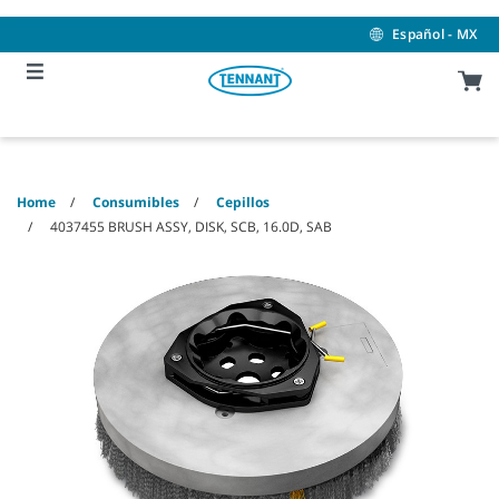
Skip
Skip
to
to
Español - MX
content
navigation
menu
Home
Consumibles
Cepillos
4037455 BRUSH ASSY, DISK, SCB, 16.0D, SAB