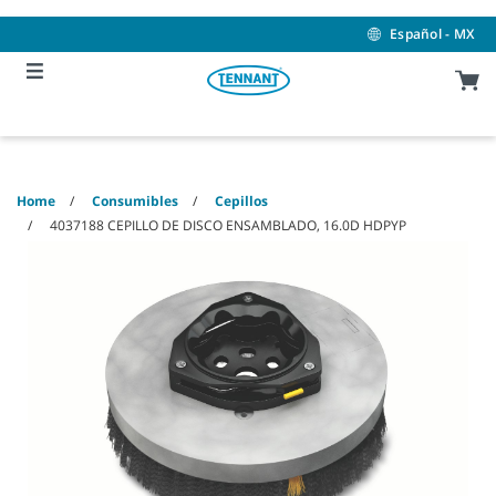
Skip
Skip
to
to
Español - MX
content
navigation
menu
Home
Consumibles
Cepillos
4037188 CEPILLO DE DISCO ENSAMBLADO, 16.0D HDPYP