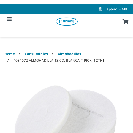
Skip
Skip
to
to
Español - MX
content
navigation
menu
Home
Consumibles
Almohadillas
4034072 ALMOHADILLA 13.0D, BLANCA [1PICK=1CTN]