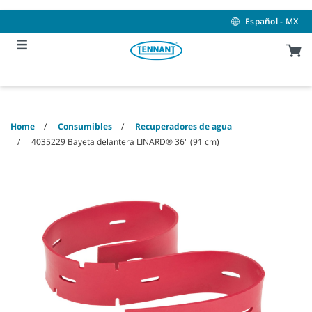
Skip
Skip
to
to
Español - MX
content
navigation
menu
Home
Consumibles
Recuperadores de agua
4035229 Bayeta delantera LINARD® 36" (91 cm)