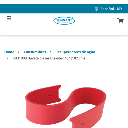
Skip
Skip
to
to
Español - MX
content
navigation
menu
Home
Consumibles
Recuperadores de agua
4031803 Bayeta trasera Linatex 40" (102 cm)