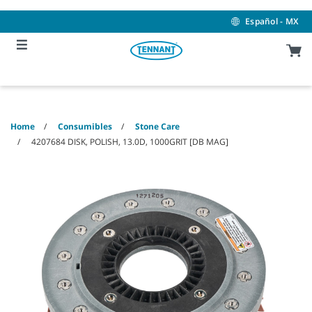
Skip
Skip
to
to
Español - MX
content
navigation
menu
Home
Consumibles
Stone Care
4207684 DISK, POLISH, 13.0D, 1000GRIT [DB MAG]