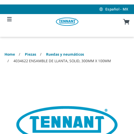
Skip
Skip
to
to
Español - MX
content
navigation
menu
Home
Piezas
Ruedas y neumáticos
4034622 ENSAMBLE DE LLANTA, SOLID, 300MM X 100MM