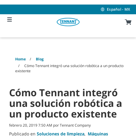
Skip
Skip
to
to
Español - MX
content
navigation
menu
Home
Blog
Cómo Tennant integró una solución robótica a un producto
existente
Cómo Tennant integró
una solución robótica a
un producto existente
febrero 20, 2019 7:50 AM por Tennant Company
Publicado en
Soluciones de limpieza
,
Máquinas