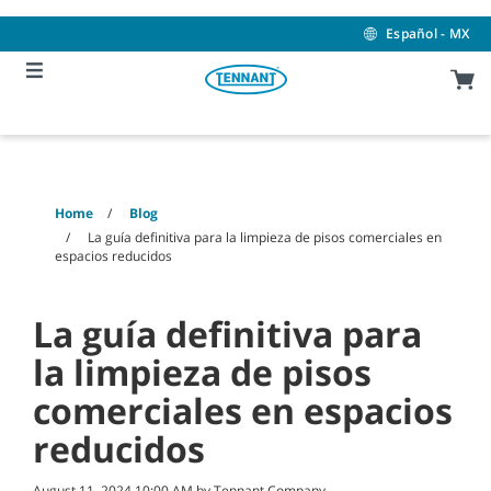
Skip
Skip
to
to
Español - MX
content
navigation
menu
Home
Blog
La guía definitiva para la limpieza de pisos comerciales en
espacios reducidos
La guía definitiva para
la limpieza de pisos
comerciales en espacios
reducidos
August 11, 2024 10:00 AM by Tennant Company