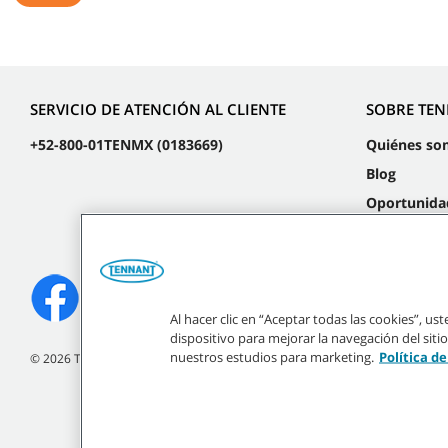
SERVICIO DE ATENCIÓN AL CLIENTE
SOBRE TE
+52-800-01TENMX (0183669)
Quiénes so
Blog
Oportunida
laborales
Eventos
Al hacer clic en “Aceptar todas las cookies”, u
dispositivo para mejorar la navegación del sitio
nuestros estudios para marketing.
Política d
©
2026
Tennant Company. Todos los derechos reservados.
Todas las marcas regist