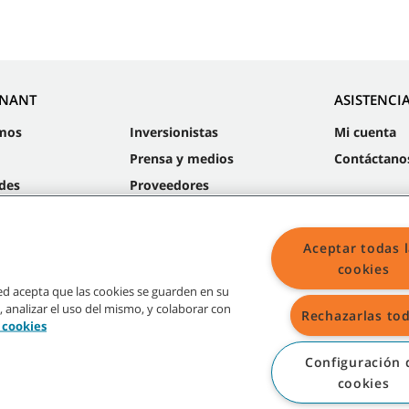
NNANT
ASISTENCI
mos
Inversionistas
Mi cuenta
Prensa y medios
Contáctano
des
Proveedores
Sustentabilidad
Aceptar todas 
cookies
sted acepta que las cookies se guarden en su
, analizar el uso del mismo, y colaborar con
Rechazarlas to
Mapa
e cookies
Configuración 
cookies
radas y logos de Tennant son propiedad de Tennant Company y/o sus compañías a