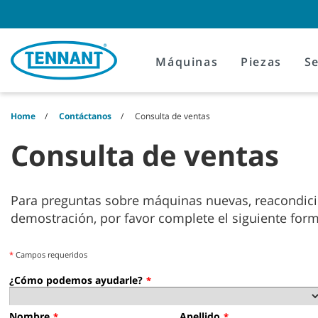
Skip
Skip
to
to
content
navigation
menu
Máquinas
Piezas
Se
Home
Contáctanos
Consulta de ventas
Consulta de ventas
Para preguntas sobre máquinas nuevas, reacondicio
demostración, por favor complete el siguiente for
*
Campos requeridos
¿Cómo podemos ayudarle?
*
Nombre
Apellido
*
*