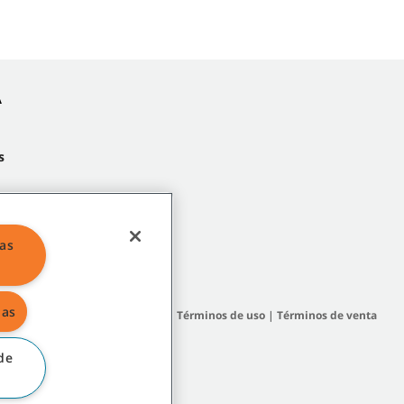
A
s
las
das
 del sitio
|
Políticas generales
|
Términos de uso
|
Términos de venta
de
filiadas o subsidiarias.