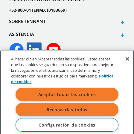
+52-800-01TENMX (0183669)
SOBRE TENNANT
ASISTENCIA
Al hacer clic en “Aceptar todas las cookies”, usted acepta
que las cookies se guarden en su dispositivo para mejorar
©
2026
Tennant Company. Todos los derechos reservados.
la navegación del sitio, analizar el uso del mismo, y
colaborar con nuestros estudios para marketing.
Política
de cookies
Aceptar todas las cookies
Mapa del sitio
|
Políticas generales
|
Términos de uso
|
Términos de venta
Rechazarlas todas
Todas las marcas registradas y logos de Tennant son propiedad de
Tennant Company y/o sus compañías afiliadas o subsidiarias.
Configuración de cookies