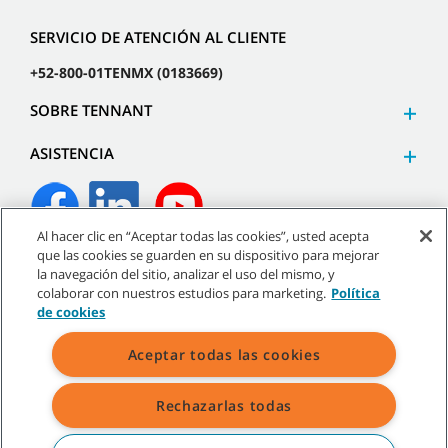
SERVICIO DE ATENCIÓN AL CLIENTE
+52-800-01TENMX (0183669)
SOBRE TENNANT
ASISTENCIA
Al hacer clic en “Aceptar todas las cookies”, usted acepta
que las cookies se guarden en su dispositivo para mejorar
©
2026
Tennant Company. Todos los derechos reservados.
la navegación del sitio, analizar el uso del mismo, y
colaborar con nuestros estudios para marketing.
Política
de cookies
Aceptar todas las cookies
Mapa del sitio
|
Políticas generales
|
Términos de uso
|
Términos de venta
Rechazarlas todas
Todas las marcas registradas y logos de Tennant son propiedad de
Tennant Company y/o sus compañías afiliadas o subsidiarias.