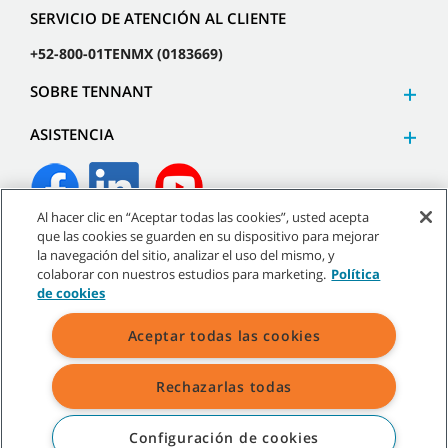
SERVICIO DE ATENCIÓN AL CLIENTE
+52-800-01TENMX (0183669)
SOBRE TENNANT
ASISTENCIA
Al hacer clic en “Aceptar todas las cookies”, usted acepta
que las cookies se guarden en su dispositivo para mejorar
©
2026
Tennant Company. Todos los derechos reservados.
la navegación del sitio, analizar el uso del mismo, y
colaborar con nuestros estudios para marketing.
Política
de cookies
Aceptar todas las cookies
Mapa del sitio
|
Políticas generales
|
Términos de uso
|
Términos de venta
Rechazarlas todas
Todas las marcas registradas y logos de Tennant son propiedad de
Tennant Company y/o sus compañías afiliadas o subsidiarias.
Configuración de cookies