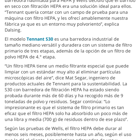
barredora habilitada para HEPA y Wells decidió que el barrido
en seco con filtración HEPA era una solución ideal para ellos.
“Tennant quería contar con un campo de prueba para una
máquina con filtro HEPA, y les ofrecí amablemente nuestra
fábrica ya que es un entorno muy polvoriento”, explica
Dalsing.
El modelo
Tennant S30
es una barredora industrial de
tamaño mediano versátil y duradera con un sistema de filtro
primario de tres etapas, además de la opción de un filtro de
polvo HEPA de 4.° etapa.
“Un filtro HEPA tiene un medio filtrante especial que puede
limpiar con un estándar muy alto al eliminar partículas
microscópicas del aire”, dice Mat Segar, ingeniero de
productos actuales de Tennant para la sustentabilidad. La
S30 con barredora de filtración HEPA ha estado siendo
probada durante más de 60 días y ha recogido más de 9
toneladas de polvo y residuos. Segar continúa: “Lo
impresionante es que el sistema de filtro primario es tan
eficaz que el filtro HEPA solo ha absorbido un poco más de
una libra y media (700 g) de residuos dentro de ese plazo”.
Según las pruebas de Wells, el filtro HEPA debe durar al
menos seis meses, posiblemente hasta un año, según el uso